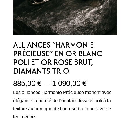
ALLIANCES “HARMONIE
PRÉCIEUSE” EN OR BLANC
POLI ET OR ROSE BRUT,
DIAMANTS TRIO
Plage
885,00
€
–
1 090,00
€
de
Les alliances Harmonie Précieuse marient avec
prix :
élégance la pureté de l’or blanc lisse et poli à la
885,00 €
texture authentique de l’or rose brut qui traverse
à
leur centre.
1