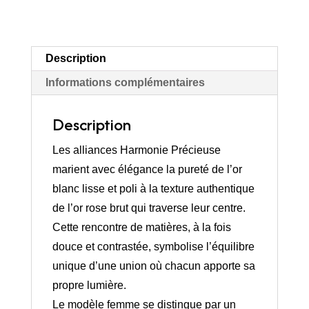
Précieuse”
en
or
Description
blanc
Informations complémentaires
poli
et
Description
or
rose
Les alliances Harmonie Précieuse
brut,
marient avec élégance la pureté de l’or
diamants
blanc lisse et poli à la texture authentique
trio
de l’or rose brut qui traverse leur centre.
Cette rencontre de matières, à la fois
douce et contrastée, symbolise l’équilibre
unique d’une union où chacun apporte sa
propre lumière.
Le modèle femme se distingue par un