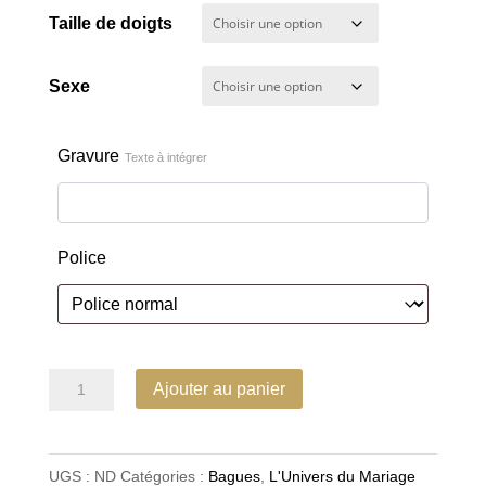
090,00 €
Taille de doigts
Sexe
Gravure
Texte à intégrer
Police
quantité
Ajouter au panier
de
Alliances
“Harmonie
UGS :
ND
Catégories :
Bagues
,
L'Univers du Mariage