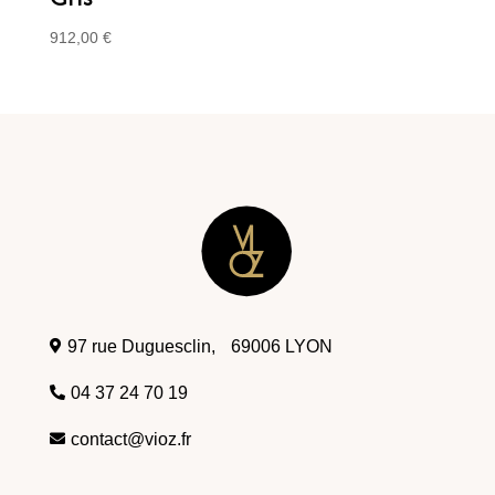
912,00
€
97 rue Duguesclin, 69006 LYON

04 37 24 70 19

contact@vioz.fr
