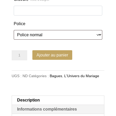
Police
quantité
Ajouter au panier
de
Bague
“Trois
UGS :
ND
Catégories :
Bagues
,
L'Univers du Mariage
Feux”
en
or
Description
jaune
Informations complémentaires
et